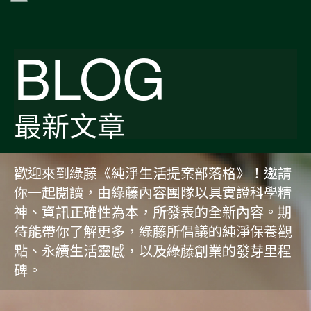
BLOG
最新文章
歡迎來到綠藤《純淨生活提案部落格》！邀請
你一起閱讀，由綠藤內容團隊以具實證科學精
神、資訊正確性為本，所發表的全新內容。期
待能帶你了解更多，綠藤所倡議的純淨保養觀
點、永續生活靈感，以及綠藤創業的發芽里程
碑。