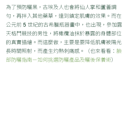
為了預防曬黑，古埃及人也會將仙人掌和蘆薈調
勻，再拌入其他藥草，達到鎮定肌膚的效果。而在
公元前 5 世紀的古希臘瓶器畫中，也出現，參加露
天格鬥競技的男性，將橄欖油抹於暴露的身體部位
的真實描繪。而這麼做，主要是要降低肌膚被陽光
長時間照射，而產生灼熱刺痛感。（也來看看：
臉
部防曬指南－如何挑選防曬產品及曬後保養術
）