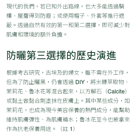
現代的我們，若已知外出路線，也大多能透過騎
樓、屋簷得到防避；或使用帽子、外套等進行遮
蔽。透過自然有效的第一和第二選擇，即可減少對
肌膚和環境的額外負擔。
防曬第三選擇的歷史演進
根據考古研究，古埃及的婦女，雖不需在外工作，
但為了防止曬黑，仍會透過 DIY，將米糠萃取物、
茉莉花、魯冰花等混合起來，以方解石（Calcite）
或黏土做黏合劑塗抹在皮膚上。其中某些成分，如
茉莉花，也成為現今美容保養的熱門成分，能幫助
維持肌膚彈性、為肌膚補水；魯冰花至今也被拿來
作為抗老保養用途。（註 1）