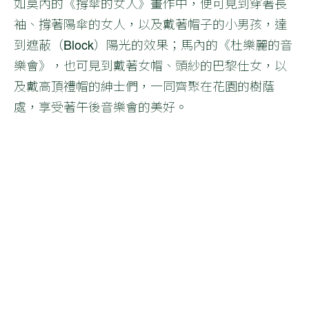
如莫內的《撐傘的女人》畫作中，便可見到穿著長
袖、撐著陽傘的女人，以及戴著帽子的小男孩，達
到遮蔽（Block）陽光的效果；馬內的《杜樂麗的音
樂會》，也可見到戴著女帽、頭紗的巴黎仕女，以
及戴高頂禮帽的紳士們，一同齊聚在花園的樹蔭
處，享受著午後音樂會的美好。