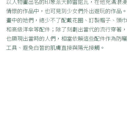
以人物畫出名的印象派大師雷諾瓦，在他充滿浪漫
情懷的作品中，也可見到少女們外出遊玩的作品。
畫中的她們，總少不了配戴花圈、訂製帽子、頭巾
和高級洋傘等配件；除了刻劃出當代的流行穿著，
也顯現出當時的人們，相當依賴這些配件作為防曬
工具、避免白皙的肌膚直接與陽光接觸。