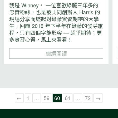
我是 Winney， 一位喜歡綠藤三年多的
忠實粉絲，也是被共同創辦人 Harris 的
現場分享而燃起對綠藤實習期待的大學
生﹔回顧 2018 年下半年在綠藤的發芽旅
程，只有四個字能形容 — 超乎期待；更
多實習心得，馬上來看看！
繼續閱讀
←
1
...
59
60
61
...
72
→