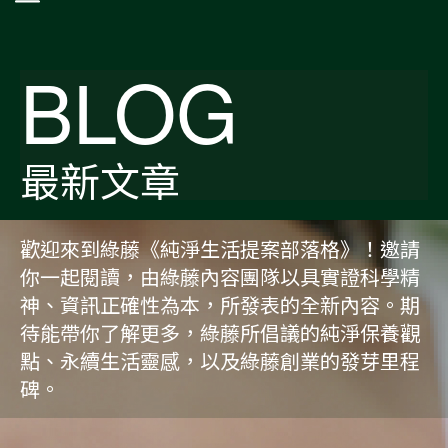
BLOG
最新文章
歡迎來到綠藤《純淨生活提案部落格》！邀請
你一起閱讀，由綠藤內容團隊以具實證科學精
神、資訊正確性為本，所發表的全新內容。期
待能帶你了解更多，綠藤所倡議的純淨保養觀
點、永續生活靈感，以及綠藤創業的發芽里程
碑。