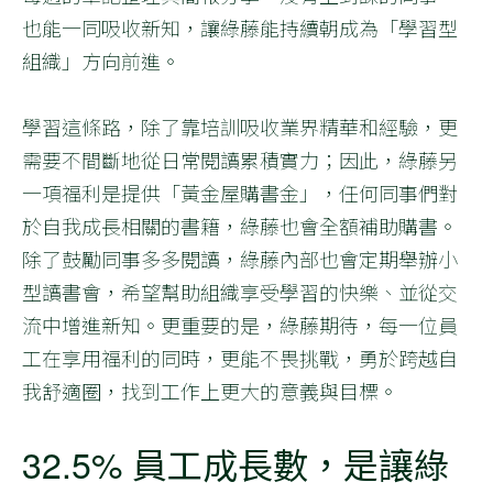
也能一同吸收新知，讓綠藤能持續朝成為「學習型
組織」方向前進。
學習這條路，除了靠培訓吸收業界精華和經驗，更
需要不間斷地從日常閱讀累積實力；因此，綠藤另
一項福利是提供「黃金屋購書金」，任何同事們對
於自我成長相關的書籍，綠藤也會全額補助購書。
除了鼓勵同事多多閱讀，綠藤內部也會定期舉辦小
型讀書會，希望幫助組織享受學習的快樂、並從交
流中增進新知。更重要的是，綠藤期待，每一位員
工在享用福利的同時，更能不畏挑戰，勇於跨越自
我舒適圈，找到工作上更大的意義與目標。
32.5% 員工成長數，是讓綠