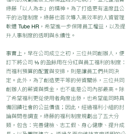
綠藤「以人為本」的精神。為了打造更有溫度且公
平的治理制度，綠藤也首次導入高效率的人資管理
軟體 Tube HR，希望進一步保障員工權益，以及提
升人事制度的透明與永續性。
事實上，早在公司成立之初，三位共同創辦人，便
訂下將公司 ⅓ 的盈餘用在分紅與員工福利的制度：
而福利預算的配置與安排，則是讓員工們共同決
定。此外，為了創造更平等的勞資關係，三位共同
創辦人的薪資與獎金，也不能是公司內部最高。除
了希望福利更從使用者角度出發，也希望能同時具
備回饋社會的公益價值；因此，經過福利小組的討
論與問卷調查，綠藤的福利制度規劃出了五大分
類，包含：完善健檢、志工假、身心健康、提升成
長，以及團隊建立。 透過各面向維持高度透明的公