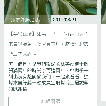
#探索綠藤足跡
2017/08/21
【幕後綠藤】如果可以，好好說再見：
來自綠藤第一號成員宜珊，獻給林碧霞
博士的感謝信
再一個月，是我們敬愛的林碧霞博士離
開滿兩年的時光；而這兩年，她似乎一
刻也沒有離開過我們。一起來看看，這
封來自綠藤一號成員宜珊對博士最誠摯
的感謝信。
繼續閱讀