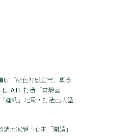
櫃以「綠色好感公寓」概念
新天地 A11 打造「實驗室
-「迦納」地景，打造出大型
邀請大家靜下心來「閱讀」