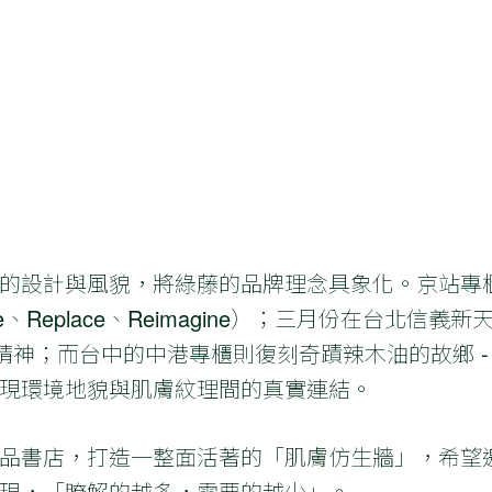
的設計與風貌，將綠藤的品牌理念具象化。京站專
e、Replace、Reimagine）；三月份在台北信義
的精神；而台中的中港專櫃則復刻奇蹟辣木油的故鄉 
現環境地貌與肌膚紋理間的真實連結。
品書店，打造一整面活著的「肌膚仿生牆」，希望
現，「瞭解的越多，需要的越少」。