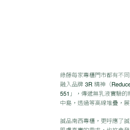
綠藤每家專櫃門市都有不同
融入品牌 3R 精神（Reduc
551」，傳遞無乳液實驗
中島，透過等高線堆疊，展
誠品南西專櫃，更呼應了誠
肌膚真實的需求，也許會發