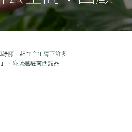
和綠藤一起在今年寫下許多
 天」、綠藤進駐南西誠品一