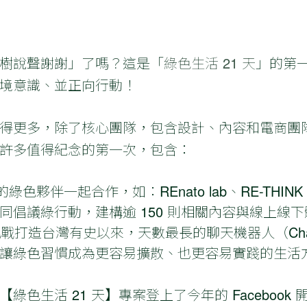
樹說聲謝謝」了嗎？這是「
綠色生活 21 天
」的第
境意識、並正向行動！
得更多，除了核心團隊，包含設計、內容和電商團
許多值得紀念的第一次，包含：
的綠色夥伴一起合作，如：REnato lab、RE-THI
同倡議綠行動，建構逾 150 則相關內容與線上線
台一起挑戰打造台灣有史以來，天數最長的聊天機器人（Ch
讓綠色習慣成為更容易擴散、也更容易實踐的生活
色生活 21 天】專案登上了今年的 Facebook