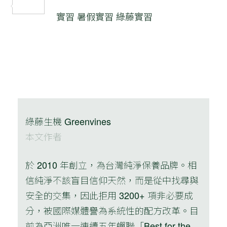
分
實習
暑假實習
綠藤實習
享
綠藤生機 Greenvines
本文作者
於 2010 年創立，為台灣純淨保養品牌。相
信純淨不該盲目信仰天然，而是從中找尋與
安全的交集，因此拒用 3200+ 項非必要成
分，被國際媒體譽為系統性的配方改革。目
前為亞洲唯一連續五年蟬聯「Best for the