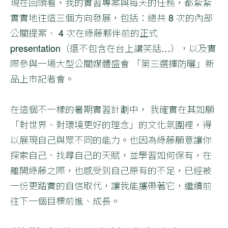
現在回頭看，我的實習專案與每天的任務，都紮紮
實實地往這三個方向發展，包括：總共 8 次的內部
公關提案、 4 次在綠藤夥伴前的正式
presentation（還不包含在台上講笑話…），以及實
際參與一場大型公關媒體盛會 「第三選擇防曬」新
品上市記者會。
在這個不一樣的暑期實習計劃中， 我確實在其如願
「對世界、對環境更好的理念」的文化氛圍裡，得
以展現自己與眾不同的能力。也因為綠藤願意讓你
探索自己、找尋自己的天賦，並學習如何保有，在
離開綠藤之際，也感受到自己原有的不足，已經被
一份更踏實的自信取代，讓我能攜帶著它，繼續前
往下一個目標前進、成長。