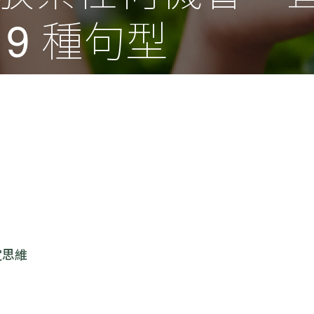
9 種句型
定思維