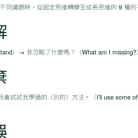
不同議題時，從固定思維轉變至成長思維的 9 種例
解
rstand）→ 我忽略了什麼嗎？（What am I missing
棄
會試試我學過的（別的）方法。（I’ll use some of the s
誤