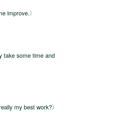
 improve.）
e some time and
y my best work?）