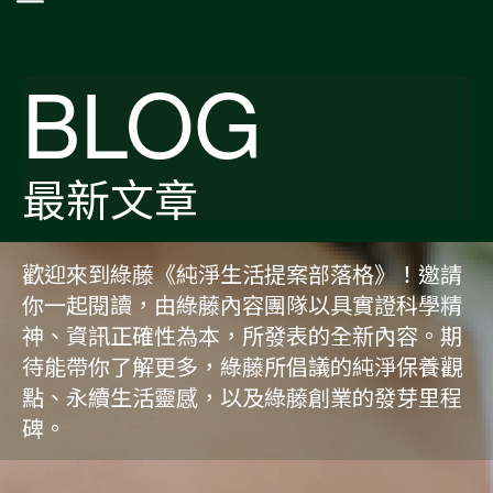
BLOG
最新文章
歡迎來到綠藤《純淨生活提案部落格》！邀請
你一起閱讀，由綠藤內容團隊以具實證科學精
神、資訊正確性為本，所發表的全新內容。期
待能帶你了解更多，綠藤所倡議的純淨保養觀
點、永續生活靈感，以及綠藤創業的發芽里程
碑。