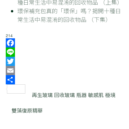
種日常生活中易混淆的回收物品 （上集）
環保補充包真的「環保」嗎？揭開十種日
常生活中易混淆的回收物品 （下集）
214
Facebook
Line
Twitter
Email
分
再生玻璃
回收玻璃
瓶器
敏感肌
極境
享
雙藻復原精華