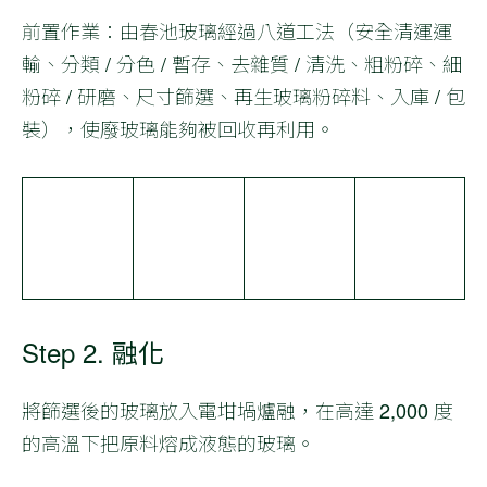
前置作業：由春池玻璃經過八道工法（安全清運運
輸、分類 / 分色 / 暫存、去雜質 / 清洗、粗粉碎、細
粉碎 / 研磨、尺寸篩選、再生玻璃粉碎料、入庫 / 包
裝），使廢玻璃能夠被回收再利用。
Step 2. 融化
將篩選後的玻璃放入電坩堝爐融，在高達 2,000 度
的高溫下把原料熔成液態的玻璃。