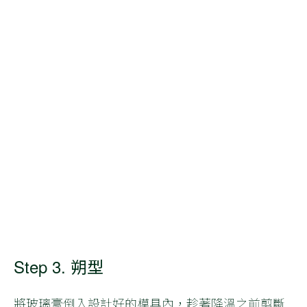
Step 3. 朔型
將玻璃膏倒入設計好的模具內，趁著降溫之前剪斷