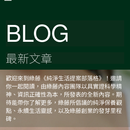
BLOG
最新文章
歡迎來到綠藤《純淨生活提案部落格》！邀請
你一起閱讀，由綠藤內容團隊以具實證科學精
神、資訊正確性為本，所發表的全新內容。期
待能帶你了解更多，綠藤所倡議的純淨保養觀
點、永續生活靈感，以及綠藤創業的發芽里程
碑。