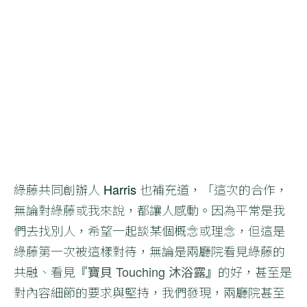
綠藤共同創辦人 Harris 也補充道，「這次的合作，
無論對綠藤或我來說，都讓人感動。因為平常是我
們去找別人，希望一起談某個概念或理念，但這是
綠藤第一次被這樣對待，無論是兩廳院看見綠藤的
共融、看見『
寶貝 Touching 沐浴露
』
的好，甚至是
對內容細節的要求與堅持，我們發現，兩廳院甚至