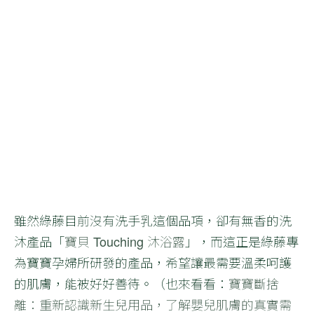
雖然綠藤目前沒有洗手乳這個品項，卻有無香的洗
沐產品「
寶貝 Touching 沐浴露
」，而這正是綠藤專
為寶寶孕婦所研發的產品，希望讓最需要溫柔呵護
的肌膚，能被好好善待。（也來看看：
寶寶斷捨
離：重新認識新生兒用品，了解嬰兒肌膚的真實需