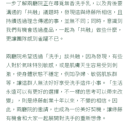
一步了解兩廳院正在尋覓無香洗手乳，以及背後要
溝通的「共融」議題時，發現這與綠藤所相信，且
持續透過理念傳遞的事，並無不同；同時，意識到
我們有機會透過產品，一起為「共融」做些什麼，
更讓團隊感到雀躍不已。
兩廳院希望透過「洗手」談共融，因為發現，有些
人對於氣味特別敏感，或是肌膚天生容易受到刺
激，使身體狀態不穩定，例如孕婦、敏弱肌族群
等，讓這群人無法好好享受洗手這件小事。「生活
永遠可以有更好的選擇，不一樣的思考可以帶來改
變」，則是綠藤創業十年以來，不變的相信。因
此，兩廳院的邀請，也成為一份美好契機，讓綠藤
有機會和大家一起展開對洗手的重新想像。