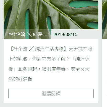
#社企流 ╳ 純淨生活專欄
2019/08/15
【社企流 ╳ 純淨生活專欄】天天抹在臉
上的乳液，你對它有多了解？「純淨保
養」風潮興起，給肌膚無毒、安全又天
然的好選擇
繼續閱讀