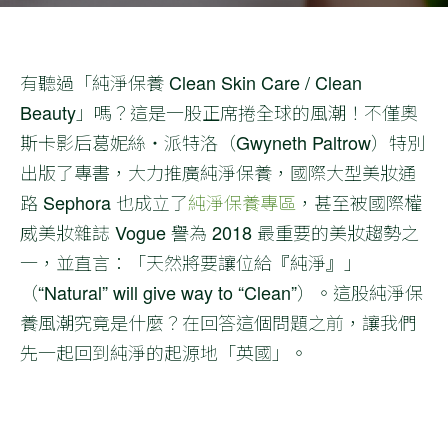
有聽過「純淨保養 Clean Skin Care / Clean
Beauty」嗎？這是一股正席捲全球的風潮！不僅奧
斯卡影后葛妮絲・派特洛（Gwyneth Paltrow）特別
出版了專書，大力推廣純淨保養，國際大型美妝通
路 Sephora 也成立了
純淨保養專區
，甚至被國際權
威美妝雜誌 Vogue 譽為 2018 最重要的美妝趨勢之
一，並直言：「天然將要讓位給『純淨』」
（“Natural” will give way to “Clean”）。這股純淨保
養風潮究竟是什麼？在回答這個問題之前，讓我們
先一起回到純淨的起源地「英國」。