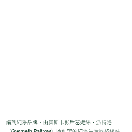
講到純淨品牌，由奧斯卡影后葛妮絲・派特洛
（Gwyneth Paltrow）所創辦的純淨生活風格網站