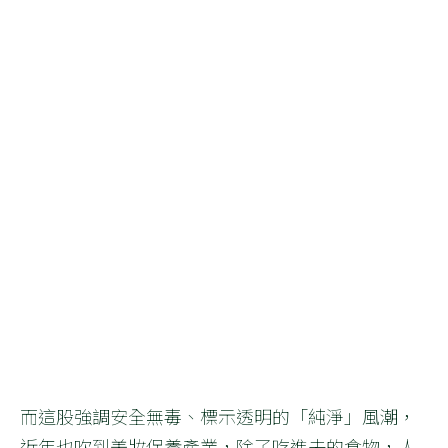
而這股強調安全無毒、標示透明的「純淨」風潮，
近年也吹到美妝保養產業，除了吃進去的食物，人