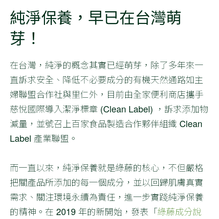
純淨保養，早已在台灣萌
芽！
在台灣，純淨的概念其實已經萌芽，除了多年來一
直訴求安全、降低不必要成分的有機天然通路如主
婦聯盟合作社與里仁外，目前由全家便利商店攜手
慈悅國際導入潔淨標章 (Clean Label) ，訴求添加物
減量，並號召上百家食品製造合作夥伴組織 Clean
Label 產業聯盟。
而一直以來，純淨保養就是綠藤的核心，不但嚴格
把關產品所添加的每一個成分，並以回歸肌膚真實
需求、關注環境永續為責任，進一步實踐純淨保養
的精神。在 2019 年的新開始，發表「
綠藤成分說