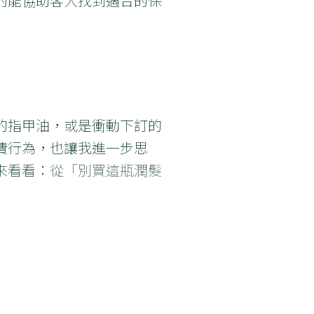
的能協助客人找到適合的保
的指甲油，或是衝動下訂的
費行為，也讓我進一步思
來看看：
從「別買這瓶潤髮