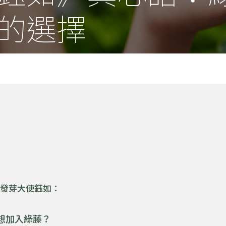
的選擇
於發芽大使鈺如：
想加入綠藤？