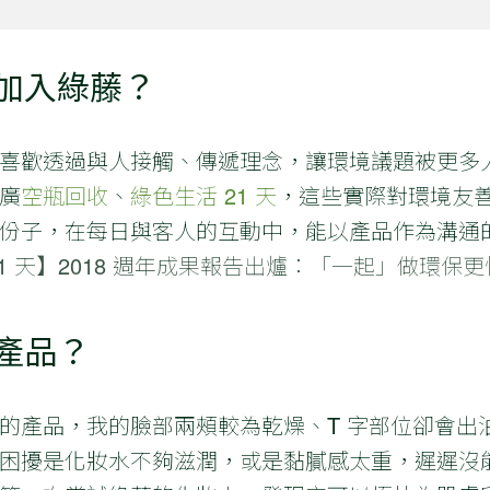
加入綠藤？
喜歡透過與人接觸、傳遞理念，讓環境議題被更多
廣
空瓶回收
、
綠色生活 21 天
，這些實際對環境友
份子，在每日與客人的互動中，能以產品作為溝通
21 天】2018 週年成果報告出爐：「一起」做環保
產品？
的產品，我的臉部兩頰較為乾燥、T 字部位卻會出
困擾是化妝水不夠滋潤，或是黏膩感太重，遲遲沒