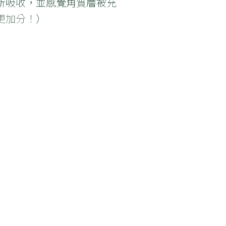
所吸收，並感覺角質層被充
更加分！
）