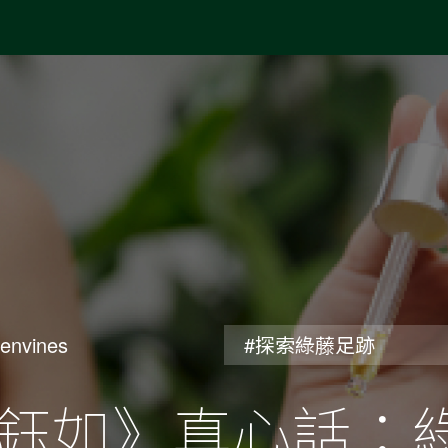
envines
#探索綠藤足跡
鈺如》真心話：