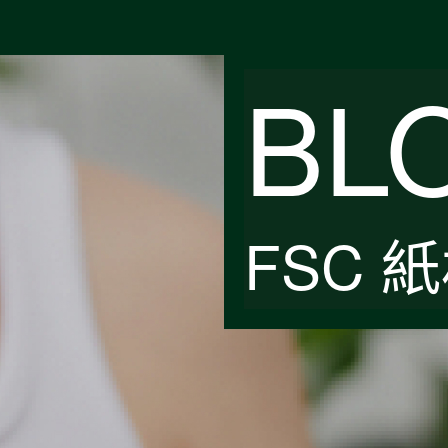
BL
FSC 