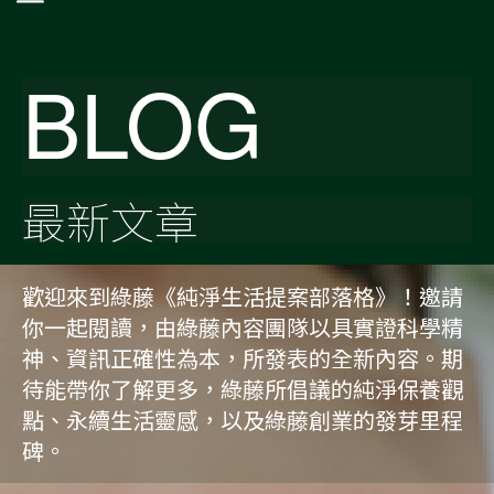
BLOG
最新文章
歡迎來到綠藤《純淨生活提案部落格》！邀請
你一起閱讀，由綠藤內容團隊以具實證科學精
神、資訊正確性為本，所發表的全新內容。期
待能帶你了解更多，綠藤所倡議的純淨保養觀
點、永續生活靈感，以及綠藤創業的發芽里程
碑。