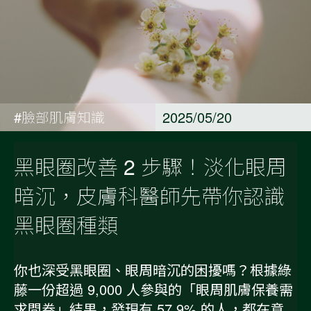
#臉部肌膚知識
2025/05/20
黑眼圈改善 2 步驟！淡化眼周
暗沉，皮膚科醫師先帶你認識
黑眼圈種類
你也深受黑眼圈、眼周暗沉的困擾嗎？根據綠
藤一份超過 9,000 人參與的「眼周肌膚保養需
求問卷」結果，發現有 57.9% 的人，都在意