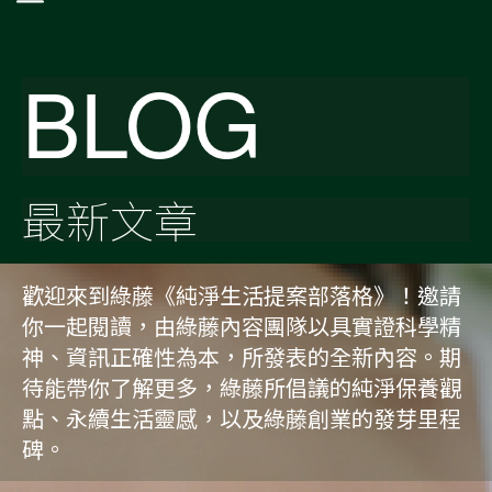
BLOG
最新文章
歡迎來到綠藤《純淨生活提案部落格》！邀請
你一起閱讀，由綠藤內容團隊以具實證科學精
神、資訊正確性為本，所發表的全新內容。期
待能帶你了解更多，綠藤所倡議的純淨保養觀
點、永續生活靈感，以及綠藤創業的發芽里程
碑。