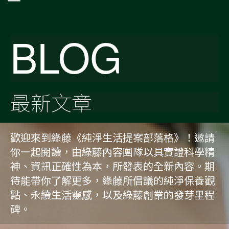
BLOG
最新文章
歡迎來到綠藤《純淨生活提案部落格》！邀請
你一起閱讀，由綠藤內容團隊以具實證科學精
神、資訊正確性為本，所發表的全新內容。期
待能帶你了解更多，綠藤所倡議的純淨保養觀
點、永續生活靈感，以及綠藤創業的發芽里程
碑。