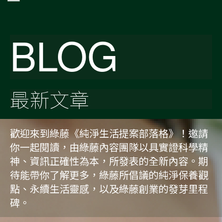
BLOG
最新文章
歡迎來到綠藤《純淨生活提案部落格》！邀請
你一起閱讀，由綠藤內容團隊以具實證科學精
神、資訊正確性為本，所發表的全新內容。期
待能帶你了解更多，綠藤所倡議的純淨保養觀
點、永續生活靈感，以及綠藤創業的發芽里程
碑。