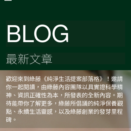
BLOG
最新文章
歡迎來到綠藤《純淨生活提案部落格》！邀請
你一起閱讀，由綠藤內容團隊以具實證科學精
神、資訊正確性為本，所發表的全新內容。期
待能帶你了解更多，綠藤所倡議的純淨保養觀
點、永續生活靈感，以及綠藤創業的發芽里程
碑。