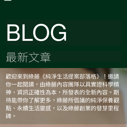
BLOG
最新文章
歡迎來到綠藤《純淨生活提案部落格》！邀請
你一起閱讀，由綠藤內容團隊以具實證科學精
神、資訊正確性為本，所發表的全新內容。期
待能帶你了解更多，綠藤所倡議的純淨保養觀
點、永續生活靈感，以及綠藤創業的發芽里程
碑。