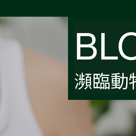
BL
瀕臨動