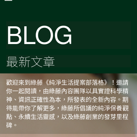
BLOG
最新文章
歡迎來到綠藤《純淨生活提案部落格》！邀請
你一起閱讀，由綠藤內容團隊以具實證科學精
神、資訊正確性為本，所發表的全新內容。期
待能帶你了解更多，綠藤所倡議的純淨保養觀
點、永續生活靈感，以及綠藤創業的發芽里程
碑。