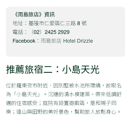
《雨島旅店》資訊
地址：基隆市仁愛區仁三路 8 號
電話：（02）2425 2929
Facebook：
雨島旅店 Hotel Drizzle
推薦旅宿二：小島天光
位於羅東夜市附近、因別墅被水池所環繞，故取名
為「小島天光」。沉穩的清水模建築，帶來低調舒
適的住宿感受；庭院有設置遊戲區，是和親子同
樂；遠山與田野的美好景色，幫助旅人放鬆身心。