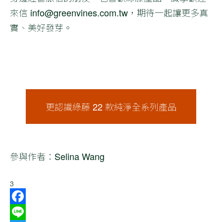
來信
info@greenvines.com.tw
，期待一起讓更多真
實、美好發芽。
更認識綠藤 22 款純淨全系列產品
參與作者：Selina Wang
3
Facebook