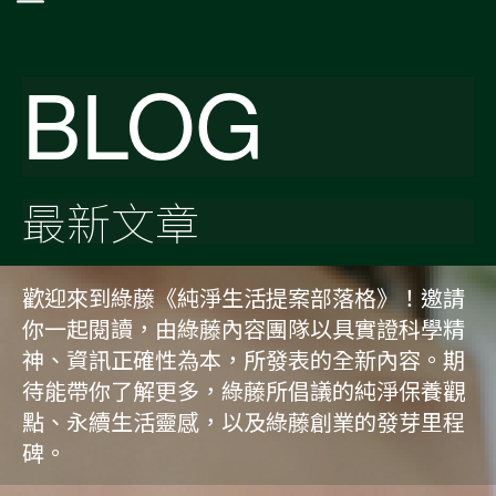
BLOG
最新文章
歡迎來到綠藤《純淨生活提案部落格》！邀請
你一起閱讀，由綠藤內容團隊以具實證科學精
神、資訊正確性為本，所發表的全新內容。期
待能帶你了解更多，綠藤所倡議的純淨保養觀
點、永續生活靈感，以及綠藤創業的發芽里程
碑。