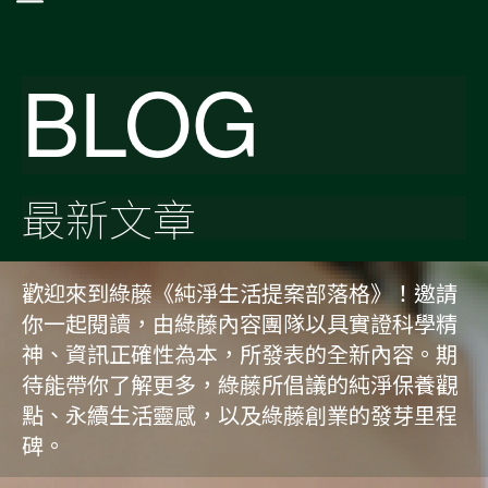
BLOG
最新文章
歡迎來到綠藤《純淨生活提案部落格》！邀請
你一起閱讀，由綠藤內容團隊以具實證科學精
神、資訊正確性為本，所發表的全新內容。期
待能帶你了解更多，綠藤所倡議的純淨保養觀
點、永續生活靈感，以及綠藤創業的發芽里程
碑。