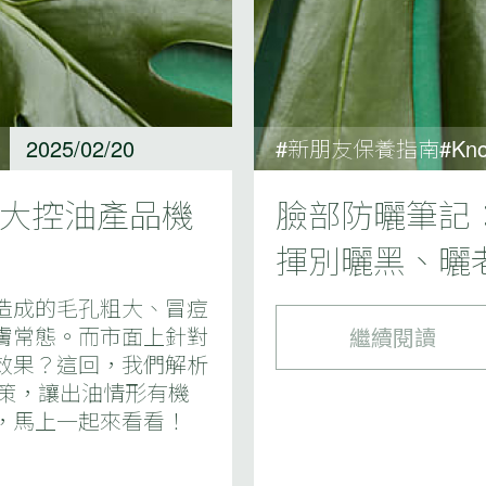
2025/02/20
#新朋友保養指南#Kno
4大控油產品機
臉部防曬筆記：
揮別曬黑、曬
造成的毛孔粗大、冒痘
膚常態。而市面上針對
繼續閱讀
效果？這回，我們解析
對策，讓出油情形有機
，馬上一起來看看！