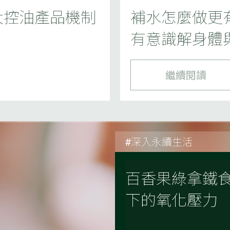
大控油產品機制
補水怎麼做更有
有意識解身體
繼續閱讀
#深入永續生活
百香果綠拿鐵
下的氧化壓力