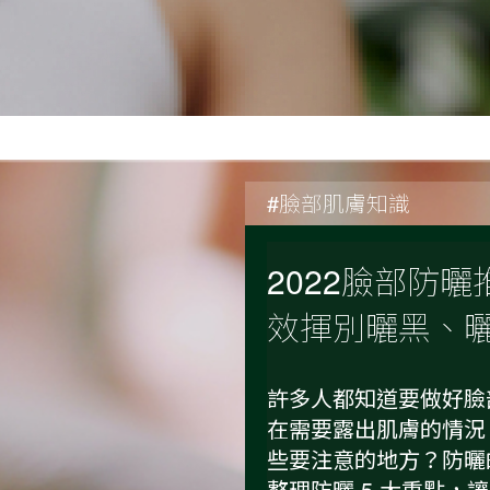
#臉部肌膚知識
2022臉部防曬
效揮別曬黑、
許多人都知道要做好臉
在需要露出肌膚的情況
些要注意的地方？防曬的
整理防曬 5 大重點