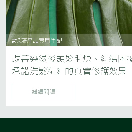
#綠藤產品實用筆記
改善染燙後頭髮毛燥、糾結困
承諾洗髮精》的真實修護效果
繼續閱讀