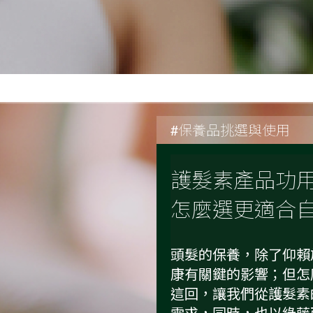
#保養品挑選與使用
護髮素產品功
怎麼選更適合
頭髮的保養，除了仰賴
康有關鍵的影響；但怎
這回，讓我們從護髮素
需求，同時，也以綠藤