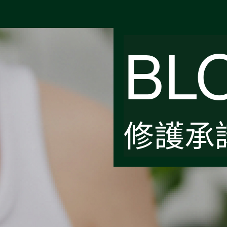
BL
修護承