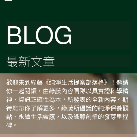
BLOG
最新文章
歡迎來到綠藤《純淨生活提案部落格》！邀請
你一起閱讀，由綠藤內容團隊以具實證科學精
神、資訊正確性為本，所發表的全新內容。期
待能帶你了解更多，綠藤所倡議的純淨保養觀
點、永續生活靈感，以及綠藤創業的發芽里程
碑。