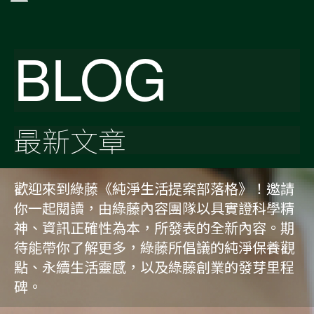
BLOG
最新文章
歡迎來到綠藤《純淨生活提案部落格》！邀請
你一起閱讀，由綠藤內容團隊以具實證科學精
神、資訊正確性為本，所發表的全新內容。期
待能帶你了解更多，綠藤所倡議的純淨保養觀
點、永續生活靈感，以及綠藤創業的發芽里程
碑。