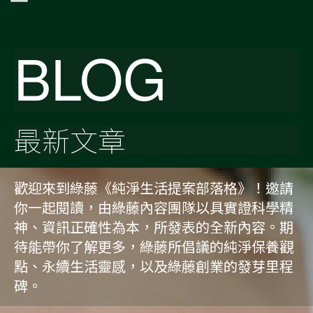
BLOG
最新文章
歡迎來到綠藤《純淨生活提案部落格》！邀請
你一起閱讀，由綠藤內容團隊以具實證科學精
神、資訊正確性為本，所發表的全新內容。期
待能帶你了解更多，綠藤所倡議的純淨保養觀
點、永續生活靈感，以及綠藤創業的發芽里程
碑。