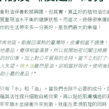
會對油保養較感興趣，但其實，真正好的植物油也
質重現油水平衡的健康狀態。而這次，綠藤很幸運
你的生活帶來多一分美好，是我們最大的幸福！
涼爽地區，剛搬回濕熱的臺灣時，皮膚相當不適應
他產品，覺得相當滿意，所以就開始密切關注綠藤
的好印象，加上對公平貿易的支持，當下立刻訂了
人失望。
辣木油
雖然是油，卻相當好吸收，使用後
助小農的產品！”
只有「水」和「油」。當我們去除不必要的成分，
藉其活性提升細胞自癒效果，再以貼近肌膚構造的
牢牢鎖水並緩衝外來刺激，就能在柔滑肌理的同時