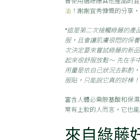
曾使用過綠藤其他產品的宜
油
！謝謝宜秀慷慨的分享，
“這是第二次接觸綠藤的產
服，且會讓肌膚很悶的保養
次決定要來嘗試綠藤的新品 
起來很舒服放鬆～ 先在手
用量是依自己狀況去斟酌，
服貼，只能說它真的好棒！
富含人體必需胺基酸和保濕
常有上妝的人而言，它也能
來自綠藤