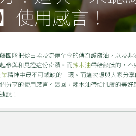
】使用感言！
藤團隊把從古埃及流傳至今的傳奇護膚油，以及非
起參與和見證這份奇蹟。而
辣木油
帶給綠藤的，不
企業
精神中最不可或缺的一環。而這次想與大家分享
們分享的使用感言。這回，辣木油帶給肌膚的美好
述說！