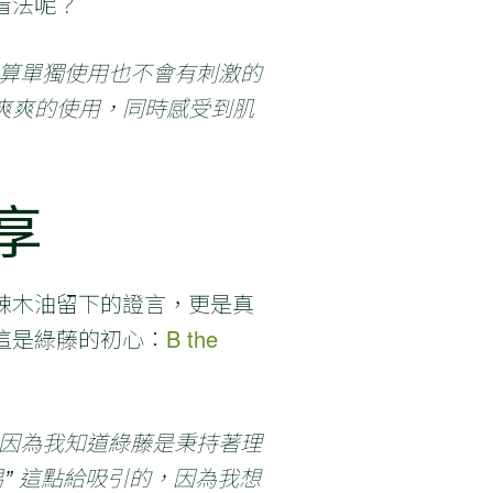
看法呢？
就算單獨使用也不會有刺激的
爽爽的使用，同時感受到肌
享
辣木油留下的證言，更是真
這是綠藤的初心：
B the
因為我知道綠藤是秉持著理
” 這點給吸引的，因為我想