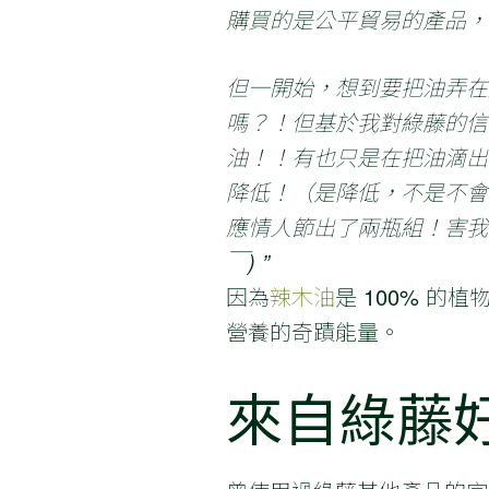
購買的是公平貿易的產品，
但一開始，想到要把油弄在
嗎？！但基於我對綠藤的信
油！！有也只是在把油滴出
降低！（是降低，不是不會
應情人節出了兩瓶組！害我
￣) ”
因為
辣木油
是 100% 
營養的奇蹟能量。
來自綠藤