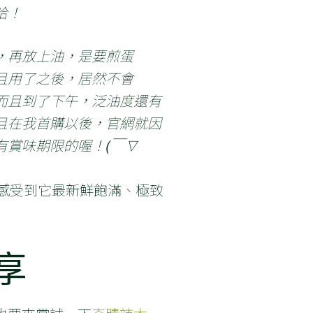
哈！
，再放上油，是要煎蛋
且用了之後，居然不會
而且到了下午，泛油度還有
且在我首購以後，官網就因
有賞味期限的喔！(￣∇
，感受到它最新鮮飽滿、極致
享