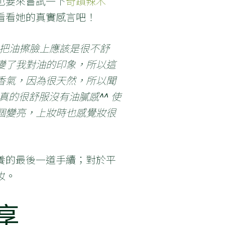
也要來嘗試一下
奇蹟辣木
看看她的真實感言吧！
把油擦臉上應該是很不舒
變了我對油的印象，所以這
香氣，因為很天然，所以聞
的很舒服沒有油膩感^^ 使
個變亮，上妝時也感覺妝很
養的最後一道手續；對於平
妝。
享