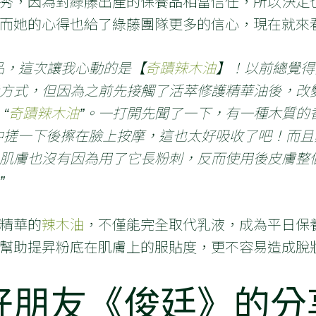
秀，因為對綠藤出產的保養品相當信任，所以決定
而她的心得也給了綠藤團隊更多的信心，現在就來
品，這次讓我心動的是【
奇蹟辣木油
】！以前總覺得
方式，但因為之前先接觸了活萃修護精華油後，改
“
奇蹟辣木油
”。一打開先聞了一下，有一種木質的
中搓一下後擦在臉上按摩，這也太好吸收了吧！而且真
肌膚也沒有因為用了它長粉刺，反而使用後皮膚整
”
精華的
辣木油
，不僅能完全取代乳液，成為平日保
幫助提昇粉底在肌膚上的服貼度，更不容易造成脫
好朋友《俊廷》的分