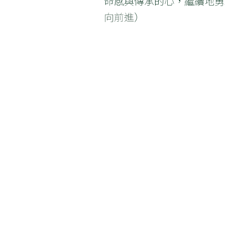
命感與傳承的心，繼續地勇
向前進
）