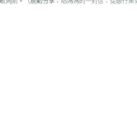
敢向前。（感動分享：
給媽媽的一封信：從銀行業