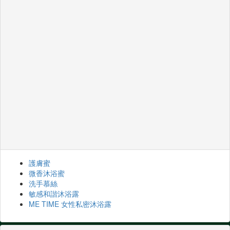
護膚蜜
微香沐浴蜜
洗手慕絲
敏感和諧沐浴露
ME TIME 女性私密沐浴露