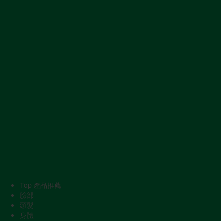
Top 產品推薦
臉部
頭髮
身體