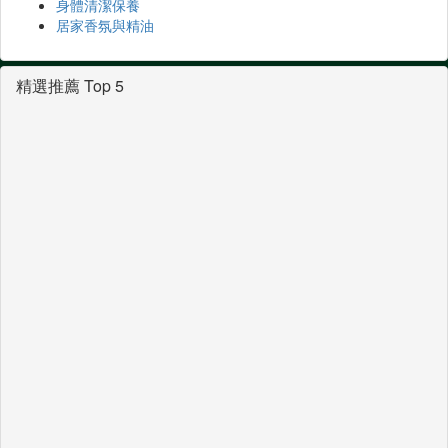
身體清潔保養
居家香氛與精油
精選推薦 Top 5