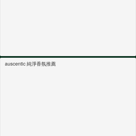
auscentic 純淨香氛推薦