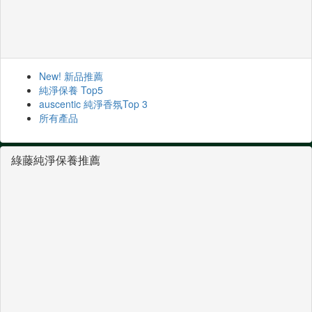
New! 新品推薦
純淨保養 Top5
auscentic 純淨香氛Top 3
所有產品
綠藤純淨保養推薦