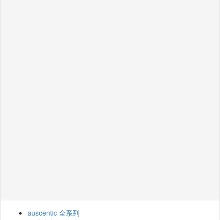
auscentic 全系列