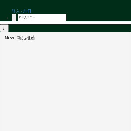
登入 / 註冊
←
New! 新品推薦