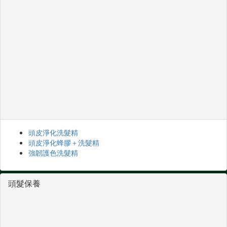
頭皮淨化洗髮精
頭皮淨化蜂膠＋洗髮精
強韌護色洗髮精
頭髮保養