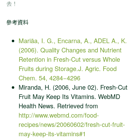
去！
參考資料
Mariäa, I. G., Encarna, A., ADEL A., K.
(2006). Quality Changes and Nutrient
Retention in Fresh-Cut versus Whole
Fruits during Storage.J. Agric. Food
Chem. 54, 4284−4296
Miranda, H. (2006, June 02). Fresh-Cut
Fruit May Keep Its Vitamins. WebMD
Health News. Retrieved from
http://www.webmd.com/food-
recipes/news/20060602/fresh-cut-fruit-
may-keep-its-vitamins#1