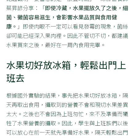
蔡昇諺分享：「
即使冷藏，水果擺放久了之後，細
菌、黴菌容易滋生，會影響水果品質與食用健
康。
」即使肉眼不一定可以看見發霉的現象，菌絲
卻可能已經深入果肉裡。因此不管切不切，都建議
水果買來之後，最好在一周內食用完畢。
水果切好放冰箱，輕鬆出門上
班去
根據國外實驗的結果，事先把水果切好放冰箱，隔
天再取出食用，攝取到的營養不會和現切水果差異
太大。之後也不會因為上班匆忙，來不及準備而犧
牲了水果營養的攝取。因此，學生與上班族們以後
可以放心在前一天就先準備好水果，隔天輕鬆出門