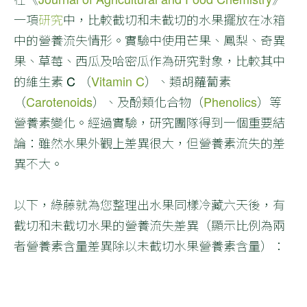
一項
研究
中，比較截切和未截切的水果擺放在冰箱
中的營養流失情形。實驗中使用芒果、鳳梨、奇異
果、草莓、西瓜及哈密瓜作為研究對象，比較其中
的維生素 C （
Vitamin C
）、類胡蘿蔔素
（
Carotenoids
）、及酚類化合物（
Phenolics
）等
營養素變化。經過實驗，研究團隊得到一個重要結
論：雖然水果外觀上差異很大，但營養素流失的差
異不大。
以下，綠藤就為您整理出水果同樣冷藏六天後，有
截切和未截切水果的營養流失差異（顯示比例為兩
者營養素含量差異除以未截切水果營養素含量）：