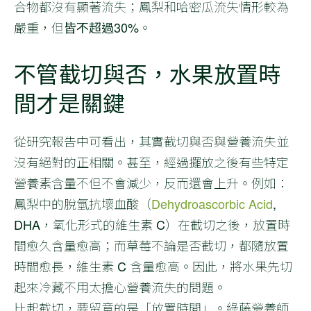
合物都沒有顯著流失；鳳梨和哈密瓜流失情形較為
嚴重，但
皆不超過30%
。
不管截切與否，水果放置時
間才是關鍵
從研究報告中可看出，其實截切與否與營養流失並
沒有絕對的正相關。甚至，經過擺放之後有些特定
營養素含量不但不會減少，反而還會上升。例如：
鳳梨中的脫氫抗壞血酸（
Dehydroascorbic Acid
,
DHA，氧化形式的維生素 C）在截切之後，放置時
間愈久含量愈高；而草莓不論是否截切，都隨放置
時間愈長，維生素 C 含量愈高。因此，將水果先切
起來冷藏不用太擔心營養流失的問題。
比起截切，要留意的是「放置時間」。綠藤營養師