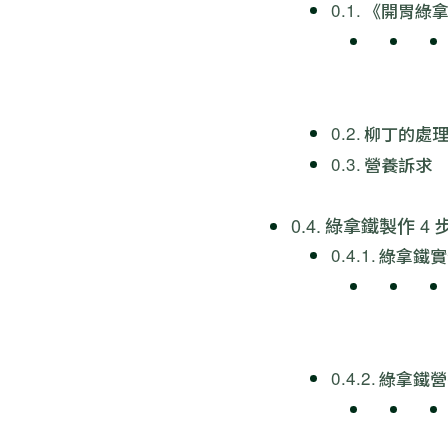
《開胃綠
柳丁的處
營養訴求
綠拿鐵製作 4 
綠拿鐵實
綠拿鐵營