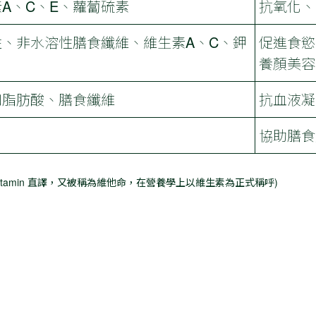
A、C、E、蘿蔔硫素
抗氧化、
性、非水溶性膳食纖維、維生素A、C、鉀
促進食慾
養顏美容
和脂肪酸、膳食纖維
抗血液凝
協助膳食
Vitamin 直譯，又被稱為維他命，在營養學上以維生素為正式稱呼)