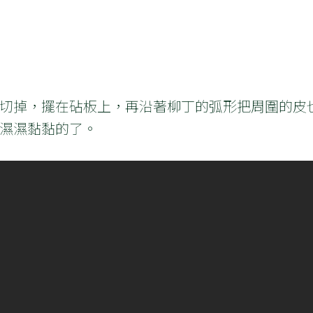
切掉，擺在砧板上，再沿著柳丁的弧形把周圍的皮
濕濕黏黏的了。