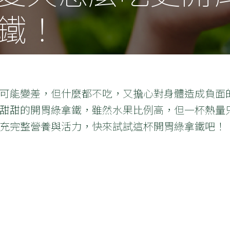
鐵！
可能變差，但什麼都不吃，又擔心對身體造成負面
甜甜的開胃綠拿鐵，雖然水果比例高，但一杯熱量只
充完整營養與活力，快來試試這杯開胃綠拿鐵吧！