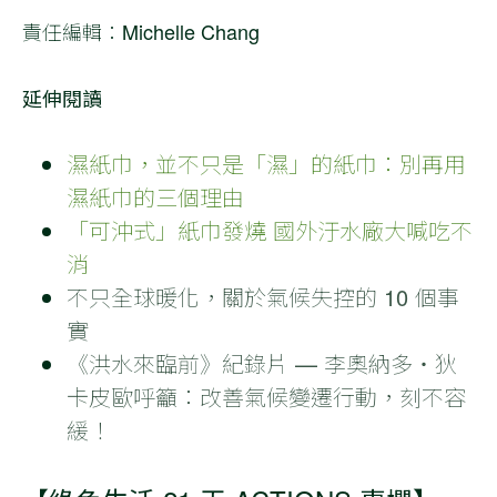
責任編輯：Michelle Chang
延伸閱讀
濕紙巾，並不只是「濕」的紙巾：別再用
濕紙巾的三個理由
「可沖式」紙巾發燒 國外汙水廠大喊吃不
消
不只全球暖化，關於氣候失控的 10 個事
實
《洪水來臨前》紀錄片 — 李奧納多・狄
卡皮歐呼籲：改善氣候變遷行動，刻不容
緩！