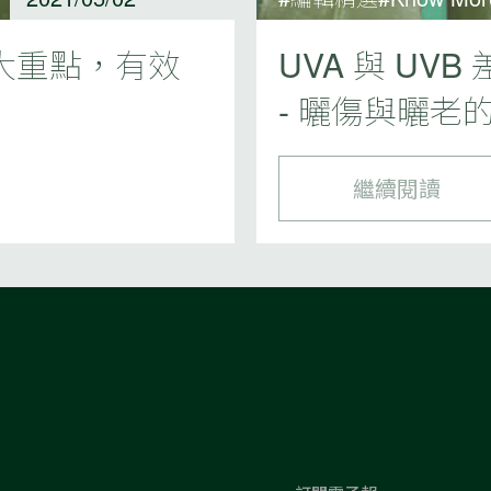
 大重點，有效
UVA 與 U
- 曬傷與曬老
繼續閱讀