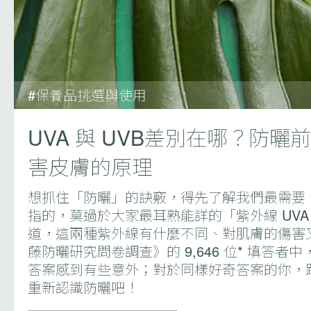
#保養品挑選與使用
UVA 與 UVB差別在哪？防
害皮膚的原理
想抓住「防曬」的訣竅，得先了解我們最需要
指的，莫過於大家最耳熟能詳的「紫外線 UVA
道，這兩種紫外線有什麼不同、對肌膚的傷害
藤防曬研究問卷調查》的 9,646 位* 填答
答案感到有些意外；對於同樣好奇答案的你，
重新認識防曬吧！