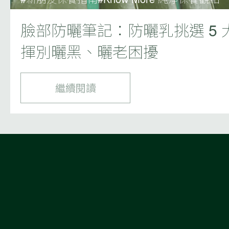
臉部防曬筆記：防曬乳挑選 5
揮別曬黑、曬老困擾
繼續閱讀