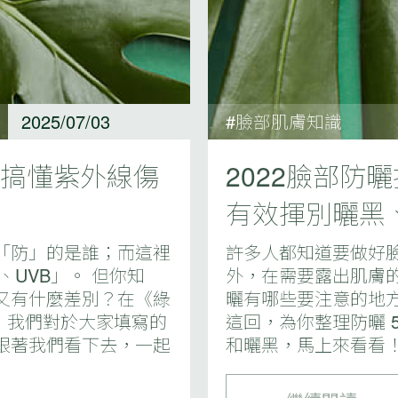
2025/07/03
#臉部肌膚知識
曬前搞懂紫外線傷
2022臉部防
有效揮別曬黑
「防」的是誰；而這裡
許多人都知道要做好
、UVB」。 但你知
外，在需要露出肌膚
又有什麼差別？在《綠
曬有哪些要注意的地方
者中，我們對於大家填寫的
這回，為你整理防曬 
跟著我們看下去，一起
和曬黑，馬上來看看