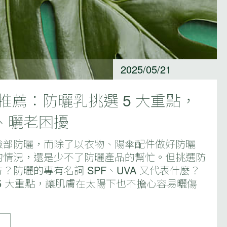
2025/05/21
曬推薦：防曬乳挑選 5 大重點，
、曬老困擾
臉部防曬，而除了以衣物、陽傘配件做好防曬
的情況，還是少不了防曬產品的幫忙。但挑選防
？防曬的專有名詞 SPF、UVA 又代表什麼？
5 大重點，讓肌膚在太陽下也不擔心容易曬傷
！