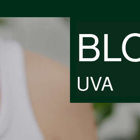
BL
UVA