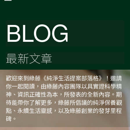
BLOG
最新文章
歡迎來到綠藤《純淨生活提案部落格》！邀請
你一起閱讀，由綠藤內容團隊以具實證科學精
神、資訊正確性為本，所發表的全新內容。期
待能帶你了解更多，綠藤所倡議的純淨保養觀
點、永續生活靈感，以及綠藤創業的發芽里程
碑。