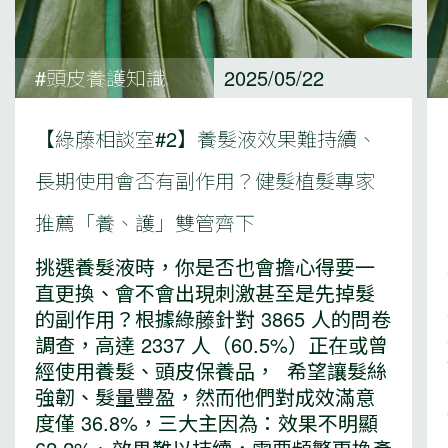
#頭皮養護知識
2025/05/22
【綠藤相談室#2】養髮液效果難持續、
長期使用會否有副作用？健髮植髮專家
推薦「養、護」雙管齊下
挑選養髮液時，你是否也會擔心得要一
直更換、會不會出現刺激甚至是先掉髮
的副作用？根據綠藤針對 3865 人的問卷
調查，高達 2337 人（60.5%）正在或曾
經使用養髮、頭皮保養品， 希望讓髮絲
強韌、髮量豐盈，然而他們對成效滿意
度僅 36.8%，三大主因為：效果不明顯