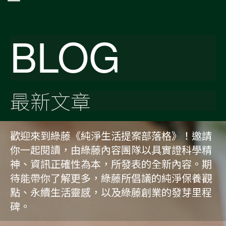
BLOG
最新文章
歡迎來到綠藤《純淨生活提案部落格》！邀請
你一起閱讀，由綠藤內容團隊以具實證科學精
神、資訊正確性為本，所發表的全新內容。期
待能帶你了解更多，綠藤所倡議的純淨保養觀
點、永續生活靈感，以及綠藤創業的發芽里程
碑。