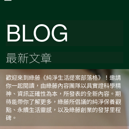
BLOG
最新文章
歡迎來到綠藤《純淨生活提案部落格》！邀請
你一起閱讀，由綠藤內容團隊以具實證科學精
神、資訊正確性為本，所發表的全新內容。期
待能帶你了解更多，綠藤所倡議的純淨保養觀
點、永續生活靈感，以及綠藤創業的發芽里程
碑。