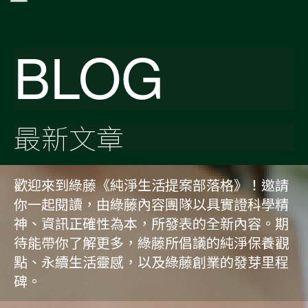
BLOG
最新文章
歡迎來到綠藤《純淨生活提案部落格》！邀請
你一起閱讀，由綠藤內容團隊以具實證科學精
神、資訊正確性為本，所發表的全新內容。期
待能帶你了解更多，綠藤所倡議的純淨保養觀
點、永續生活靈感，以及綠藤創業的發芽里程
碑。