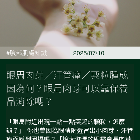
#臉部肌膚知識
2025/07/10
眼周肉芽／汗管瘤／粟粒腫成
因為何？眼周肉芽可以靠保養
品消除嗎？
「眼周附近出現一點一點突起的顆粒，怎麼
辦？」 你也曾因為眼睛附近冒出小肉芽、汗管
瘤而感到困擾嗎？「擦太滋潤的眼霜會長肉芽