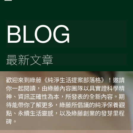
BLOG
最新文章
歡迎來到綠藤《純淨生活提案部落格》！邀請
你一起閱讀，由綠藤內容團隊以具實證科學精
神、資訊正確性為本，所發表的全新內容。期
待能帶你了解更多，綠藤所倡議的純淨保養觀
點、永續生活靈感，以及綠藤創業的發芽里程
碑。