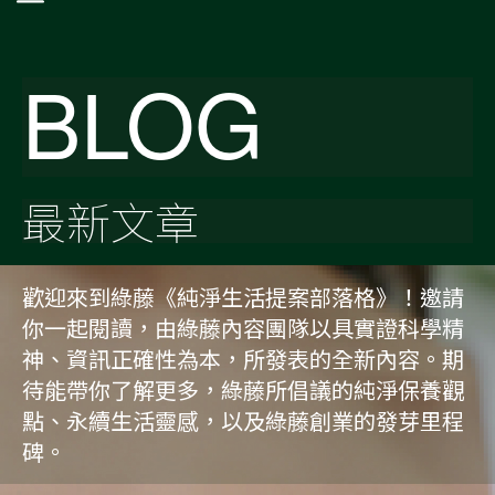
BLOG
最新文章
歡迎來到綠藤《純淨生活提案部落格》！邀請
你一起閱讀，由綠藤內容團隊以具實證科學精
神、資訊正確性為本，所發表的全新內容。期
待能帶你了解更多，綠藤所倡議的純淨保養觀
點、永續生活靈感，以及綠藤創業的發芽里程
碑。