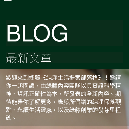
BLOG
最新文章
歡迎來到綠藤《純淨生活提案部落格》！邀請
你一起閱讀，由綠藤內容團隊以具實證科學精
神、資訊正確性為本，所發表的全新內容。期
待能帶你了解更多，綠藤所倡議的純淨保養觀
點、永續生活靈感，以及綠藤創業的發芽里程
碑。