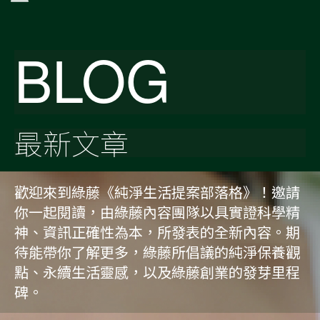
BLOG
最新文章
歡迎來到綠藤《純淨生活提案部落格》！邀請
你一起閱讀，由綠藤內容團隊以具實證科學精
神、資訊正確性為本，所發表的全新內容。期
待能帶你了解更多，綠藤所倡議的純淨保養觀
點、永續生活靈感，以及綠藤創業的發芽里程
碑。