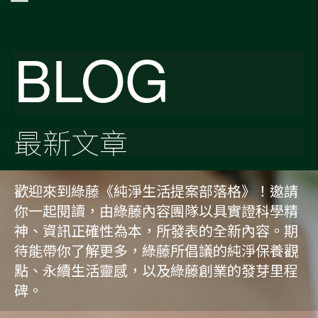
BLOG
最新文章
歡迎來到綠藤《純淨生活提案部落格》！邀請
你一起閱讀，由綠藤內容團隊以具實證科學精
神、資訊正確性為本，所發表的全新內容。期
待能帶你了解更多，綠藤所倡議的純淨保養觀
點、永續生活靈感，以及綠藤創業的發芽里程
碑。