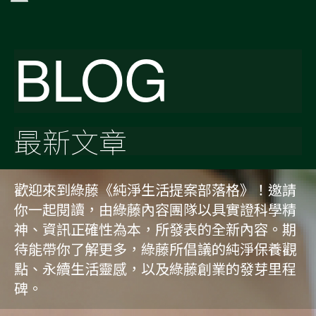
BLOG
最新文章
歡迎來到綠藤《純淨生活提案部落格》！邀請
你一起閱讀，由綠藤內容團隊以具實證科學精
神、資訊正確性為本，所發表的全新內容。期
待能帶你了解更多，綠藤所倡議的純淨保養觀
點、永續生活靈感，以及綠藤創業的發芽里程
碑。