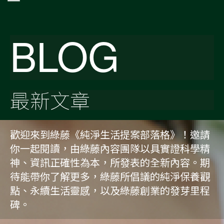
BLOG
最新文章
歡迎來到綠藤《純淨生活提案部落格》！邀請
你一起閱讀，由綠藤內容團隊以具實證科學精
神、資訊正確性為本，所發表的全新內容。期
待能帶你了解更多，綠藤所倡議的純淨保養觀
點、永續生活靈感，以及綠藤創業的發芽里程
碑。