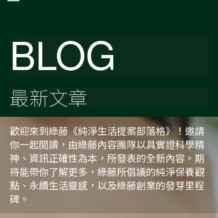
BLOG
最新文章
歡迎來到綠藤《純淨生活提案部落格》！邀請
你一起閱讀，由綠藤內容團隊以具實證科學精
神、資訊正確性為本，所發表的全新內容。期
待能帶你了解更多，綠藤所倡議的純淨保養觀
點、永續生活靈感，以及綠藤創業的發芽里程
碑。