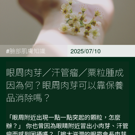
#臉部肌膚知識
2025/07/10
眼周肉芽／汗管瘤／粟粒腫成
因為何？眼周肉芽可以靠保養
品消除嗎？
「眼周附近出現一點一點突起的顆粒，怎麼
辦？」 你也曾因為眼睛附近冒出小肉芽、汗管
瘤而感到困擾嗎？「擦太滋潤的眼霜會長肉芽