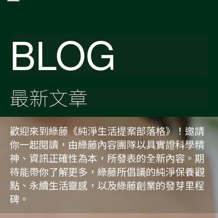
BLOG
最新文章
歡迎來到綠藤《純淨生活提案部落格》！邀請
你一起閱讀，由綠藤內容團隊以具實證科學精
神、資訊正確性為本，所發表的全新內容。期
待能帶你了解更多，綠藤所倡議的純淨保養觀
點、永續生活靈感，以及綠藤創業的發芽里程
碑。